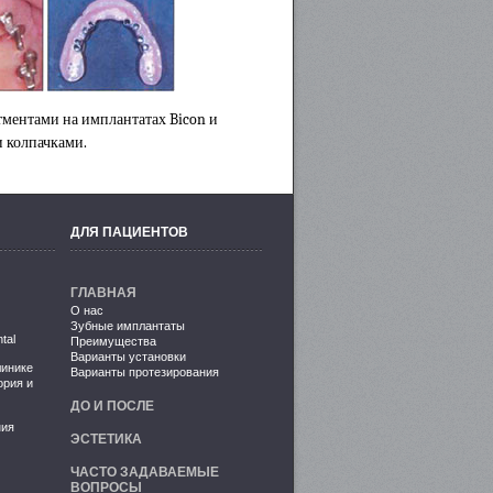
тментами на имплантатах Bicon и
и колпачками.
ДЛЯ ПАЦИЕНТОВ
ГЛАВНАЯ
О нас
Зубные имплантаты
tal
Преимущества
Варианты установки
линике
Варианты протезирования
ория и
ДО И ПОСЛЕ
ния
ЭСТЕТИКА
ЧАСТО ЗАДАВАЕМЫЕ
ВОПРОСЫ