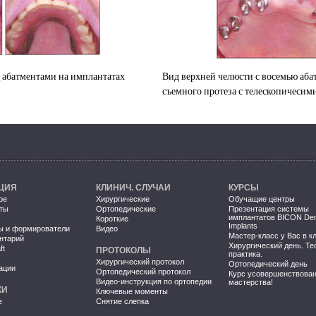
g абатментами на имплантатах
Вид верхней челюсти с восемью аба
съемного протеза с телескопичесим
ЦИЯ
КЛИНИЧ. СЛУЧАИ
КУРСЫ
ое
Хирургические
Обучащие центры
ты
Ортопедические
Презентация системы
имплантатов BICON Den
Короткие
Implants
ы и формирователи
Видео
Мастер-класс у Вас в к
нтарий
Хирургический день. Те
ft
ПРОТОКОЛЫ
практика.
Хирургический протокол
Ортопедический день
ации
Ортопедический протокол
Курс усовершенствова
Видео-инструкция по ортопедии
мастерства!
КИ
Ключевые моменты
е
Снятие слепка