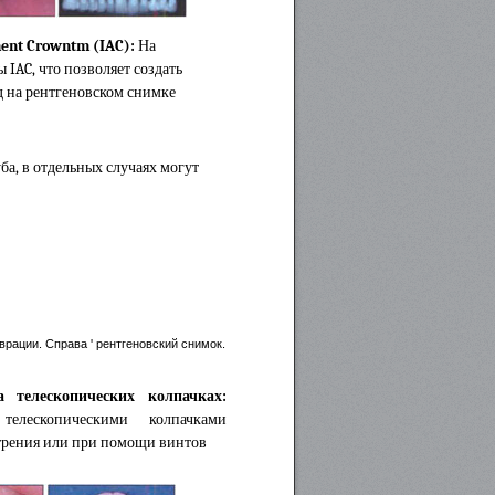
ment Crowntm (IAC):
На
IAC, что позволяет создать
д на рентгеновском снимке
а, в отдельных случаях могут
врации. Справа ' рентгеновский снимок.
 телескопических колпачках:
лескопическими колпачками
 трения или при помощи винтов