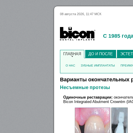
08 августа 2026, 11:47 МСК
С 1985 год
ГЛАВНАЯ
ДО И ПОСЛЕ
ЭСТЕ
О НАС
ЗУБНЫЕ ИМПЛАНТАТЫ
ПРЕИМ
Варианты окончательных 
Несъемные протезы
Одиночные реставрации:
окончатель
Bicon Integrated Abutment Crowntm (IA