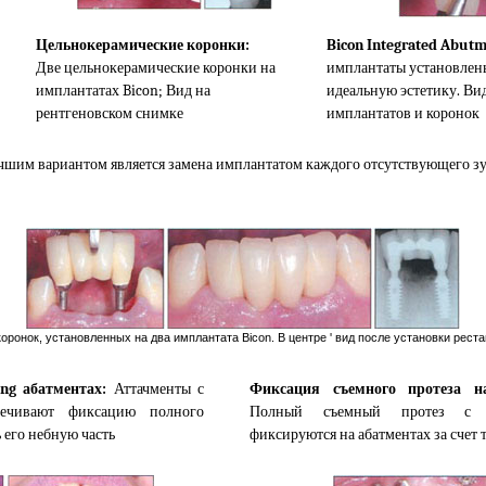
Цельнокерамические коронки:
Bicon Integrated Abut
Две цельнокерамические коронки на
имплантаты установлены 
имплантатах Bicon; Вид на
идеальную эстетику. Ви
рентгеновском снимке
имплантатов и коронок
чшим вариантом является замена имплантатом каждого отсутствующего зуб
ронок, установленных на два имплантата Bicon. В центре ' вид после установки реста
ng абатментах:
Аттачменты с
Фиксация съемного протеза на
печивают фиксацию полного
Полный съемный протез с те
ь его небную часть
фиксируются на абатментах за счет