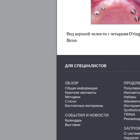
Вид верхней челюсти с четырьмя O'rin
Bicon
ДЛЯ СПЕЦИАЛИСТОВ
ОБЗОР
ПРОДУК
Общая информация
Популярн
Короткие импланты
Импланта
Методики
Наборы
Статьи
Абатмент
Бесплатные материалы
Инструме
SynthoGra
TRINIA
СОБЫТИЯ И НОВОСТИ
Рекоменд
Календарь
Выставки
ЗАГРУЗ
О систем
Хирургия