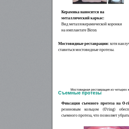
Керамика наносится на
металлический каркас:
Вид металлокерамической коронки
на имплантате Bicon
Мостовидные реставрации:
хотя наилу
ставиться мостовидные протезы.
Мостовидная реставрация из четырех ко
Съемные протезы
Фиксация съемного протеза на O-ri
резиновым кольцом (O'ring) обес
съемного протеза, что позволяет убрат