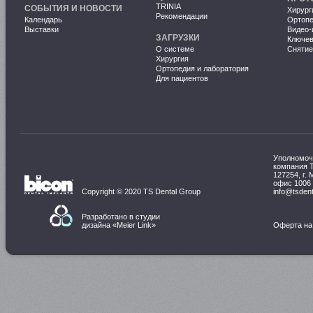
TRINIA
СОБЫТИЯ И НОВОСТИ
Хирург
Рекомендации
Календарь
Ортопе
Выставки
Видео-
ЗАГРУЗКИ
Ключе
О системе
Снятие
Хирургия
Ортопедия и лаборатория
Для пациентов
Уполномоч
компания 
127254, г. 
офис 1006
Copyright © 2020 TS Dental Group
info@tsdent
Разработано в студии
дизайна «
Meier Link
»
Оферта на