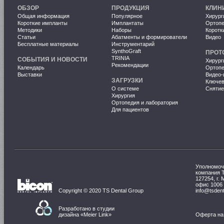
ОБЗОР
ПРОДУКЦИЯ
КЛИН
Общая информация
Популярное
Хирург
Короткие импланты
Имплантаты
Ортопе
Методики
Наборы
Коротк
Статьи
Абатменты и формирователи
Видео
Бесплатные материалы
Инструментарий
SynthoGraft
ПРОТ
TRINIA
СОБЫТИЯ И НОВОСТИ
Хирург
Рекомендации
Календарь
Ортопе
Выставки
Видео-
ЗАГРУЗКИ
Ключе
О системе
Снятие
Хирургия
Ортопедия и лаборатория
Для пациентов
Уполномоч
компания 
127254, г. 
офис 1006
Copyright © 2020 TS Dental Group
info@tsdent
Разработано в студии
дизайна «
Meier Link
»
Оферта на