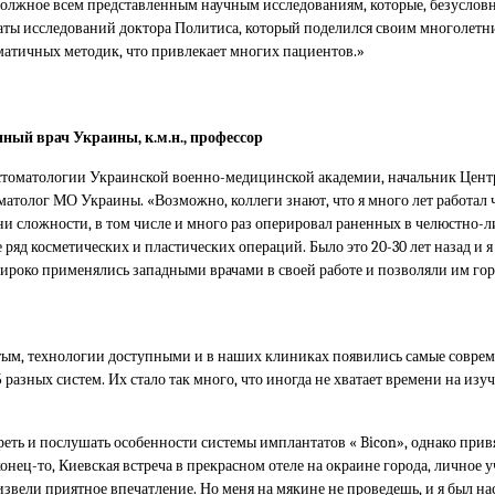
должное всем представленным научным исследованиям, которые, безуслов
таты исследований доктора Политиса, который поделился своим многолетн
матичных методик, что привлекает многих пациентов.»
ый врач Украины, к.м.н., профессор
стоматологии Украинской военно-медицинской академии, начальник Цент
толог МО Украины. «Возможно, коллеги знают, что я много лет работал
и сложности, в том числе и много раз оперировал раненных в челюстно-л
яд косметических и пластических операций. Было это 20-30 лет назад и я 
широко применялись западными врачами в своей работе и позволяли им гор
тым, технологии доступными и в наших клиниках появились самые совре
разных систем. Их стало так много, что иногда не хватает времени на и
еть и послушать особенности системы имплантатов « Bicon», однако прив
онец-то, Киевская встреча в прекрасном отеле на окраине города, личное 
извели приятное впечатление. Но меня на мякине не проведешь, и я был 