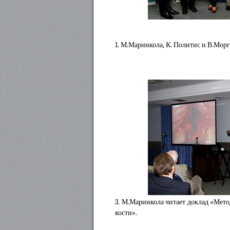
1. М.Маринкола, К. Политис и В.Мор
3. М.Маринкола читает доклад «Мет
кости».