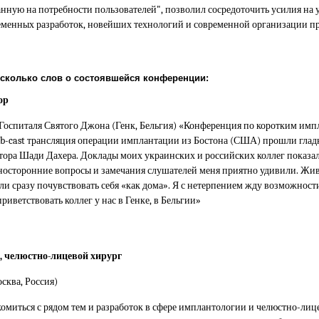
нную на потребности пользователей", позволил сосредоточить усилия на
ременных разработок, новейших технологий и современной организации пр
есколько слов о состоявшейся конференции:
ор
оспиталя Святого Джона (Генк, Бельгия) «Конференция по коротким имп
eb-cast трансляция операции имплантации из Бостона (США) прошли глад
ора Шади Дахера. Доклады моих украинских и российских коллег показа
носторонние вопросы и замечания слушателей меня приятно удивили. Жи
ли сразу почувствовать себя «как дома». Я с нетерпением жду возможнос
риветствовать коллег у нас в Генке, в Бельгии»
, челюстно-лицевой хирург
ква, Россия)
омиться с рядом тем и разработок в сфере имплантологии и челюстно-лиц