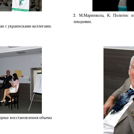
2. М.Маринкола, К. Политис 
лекциями.
ган с украинсками коллегами.
одики восстановления объема