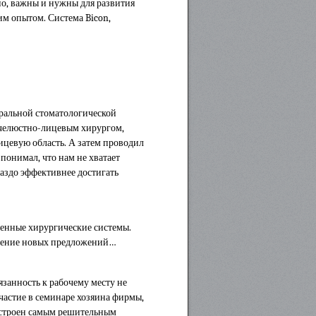
но, важны и нужны для развития
им опытом. Система Bicon,
ральной стоматологической
 челюстно-лицевым хирургом,
ицевую область. А затем проводил
понимал, что нам не хватает
аздо эффективнее достигать
менные хирургические системы.
зучение новых предложений…
язанность к рабочему месту не
участие в семинаре хозяина фирмы,
настроен самым решительным