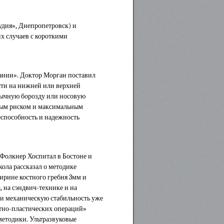
дия», Днепропетровск) и
х случаев с короткими
ании». Доктор Морган поставил
сти на нижней или верхней
зычную борозду или носовую
ным риском и максимальным
способность и надежность
Фолкнер Хоспитал в Бостоне и
ола рассказал о методике
ирине костного гребня 3мм и
 на сэндвич-технике и на
 и механическую стабильность уже
стно-пластических операций»
методики. Ультразвуковые