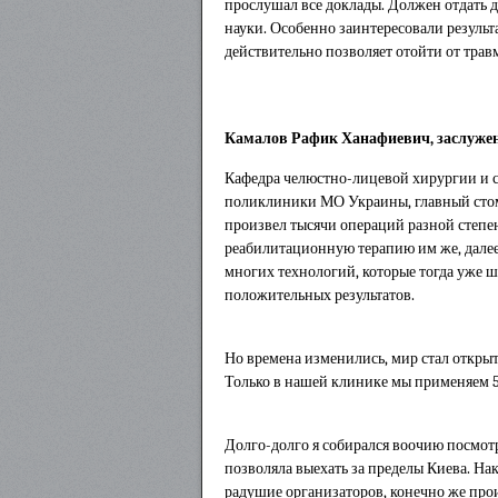
прослушал все доклады. Должен отдать 
науки. Особенно заинтересовали резуль
действительно позволяет отойти от трав
Камалов Рафик Ханафиевич, заслуженн
Кафедра челюстно-лицевой хирургии и 
поликлиники МО Украины, главный стома
произвел тысячи операций разной степен
реабилитационную терапию им же, далее р
многих технологий, которые тогда уже 
положительных результатов.
Но времена изменились, мир стал откры
Только в нашей клинике мы применяем 5 
Долго-долго я собирался воочию посмотр
позволяла выехать за пределы Киева. Нак
радушие организаторов, конечно же про