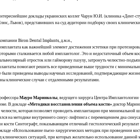
тереснейшие доклады украинских коллег Чарун Ю.И. (клиника «Дент-сту
люс, Львов), представивших на суд аудитории подборку своих клинически
мпании Bicon Dental Implants, д.м.н.,
имплантата как важнейший элемент достижения эстетики при протезиров
которыми сталкивается любой имплантолог. Это и недостаточный объем ко
альвеолярный отросток или гайморову пазуху, затронуть челюстно-подъя
имплантаты помогают решить все приведенные выше трудности с минималь
же были приведены выводы научных исследований, подтверждающие жизне
ены клинические случаи с отдаленными результатами.
рофессора
Мауро Маринколы
, ведущего хирурга Центра Имплантологии 
име. В докладе
«Методики восстановления объема кости»
доктор Маринк
 челюсти, которая позволяет проводить имплантацию при минимальной ш
лся на методике внутреннего синус-лифтинга с перемещением дна синуса,
ии кости Синтографт, показывающем отличный гистологический результат
 докладе «Использование пьезо-хирургических методик при проведении ко
д клинических ситуаций, при которых желательно использование данной 