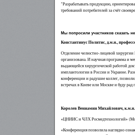
"Разрабатывать продукцию, ориентирова
требований потребителей за счёт своев
Мы попросили участников сказать н
Константинус Политис, д.м.н., професс
Отделение челюстно-лицевой хирургии Г
организована. И научная программа и w
выдающейся хирургической работой докт
имплантологии в России и Украине. Раз
конференции и радушие коллег, позволи
встречах в Киеве или Москве и буду рад п
Королев Вениамин Михайлович, к.м.н.
«ЦНИИС и ЧЛХ Росмедтехнологий» (Мос
«Конференция позволила наглядно ознак