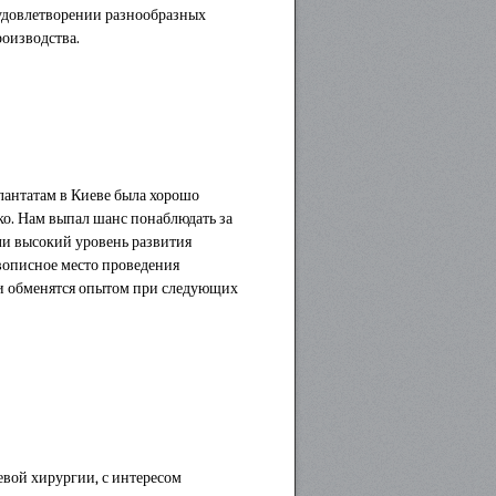
 удовлетворении разнообразных
оизводства.
лантатам в Киеве была хорошо
ко. Нам выпал шанс понаблюдать за
ли высокий уровень развития
вописное место проведения
ти обменятся опытом при следующих
евой хирургии, с интересом