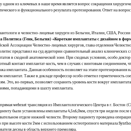
 одним из ключевых в наше время является вопрос сокращения хирургич
тического и функционального результата протезирования. Ответ на вопрос 
антологи и челюстно-лицевые хирурги из Бельгии, Италии, США, России
а Политиса (Генк, Бельгия) «Короткие имплантаты с дизайном в форм
ийской Ассоциации Челюстно-лицевых хирургов, глава отделения Челюст
олитис представил на суд аудитории сравнительный анализ клинических с
атов в сходной анатомической зоне. При сходных условиях, особо доктор 
лотный контакт имплантат-кость, чем в случаях с винтовым соединением, ч
ожа имплантата. Данная особенность позволяет на этапе протезирования н
м имплантат. Также в докладе профессор особо отметил герметичность со
. Это, во-первых, позволяет сохранить уровень кости вокруг имплантата
риями, попадающими в шахту имплантата.
прямая webcast трансляция из Имплантологического Центра в г. Бостон 
иенту были установлены имплантаты 4,5х6,0мм, спустя три недели после
вательном отделе нижней челюсти. Второму пациенту проведена операция
при высоте кости 2мм с использованием остеотропного материала Synthog
ателя десны в область верхнего премоляра.