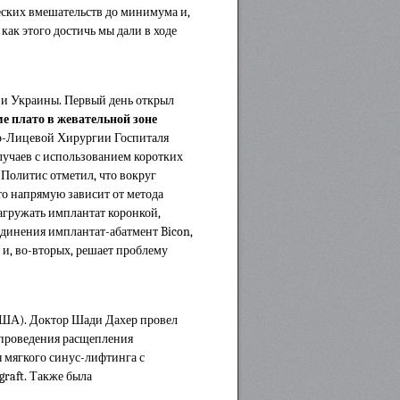
еских вмешательств до минимума и,
как этого достичь мы дали в ходе
 и Украины. Первый день открыл
е плато в жевательной зоне
но-Лицевой Хирургии Госпиталя
лучаев с использованием коротких
Политис отметил, что вокруг
то напрямую зависит от метода
агружать имплантат коронкой,
единения имплантат-абатмент Bicon,
 и, во-вторых, решает проблему
(США). Доктор Шади Дахер провел
 проведения расщепления
 мягкого синус-лифтинга с
raft. Также была