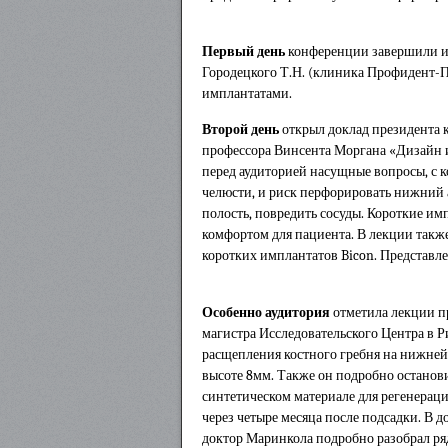
Первый день
конференции завершили ин
Городецкого Т.Н. (клиника Профидент-П
имплантатами.
Второй день
открыл доклад президента ко
профессора Винсента Моргана «Дизайн 
перед аудиторией насущные вопросы, с 
челюсти, и риск перфорировать нижний 
полость, повредить сосуды. Короткие 
комфортом для пациента. В лекции так
коротких имплантатов Bicon. Представл
Особенно аудитория
отметила лекции п
магистра Исследовательского Центра в Р
расщепления костного гребня на нижней
высоте 8мм. Также он подробно останови
синтетическом материале для регенерац
через четыре месяца после подсадки. В
доктор Маринкола подробно разобрал ря