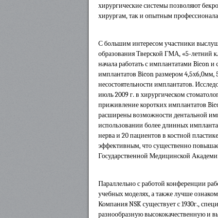
хирургические системы позволяют бекро
хирургам, так и опытным профессионала
С большим интересом участники выслуш
образования Тверской ГМА, «5-летний к
начала работать с имплантатами Bicon 
имплантатов Bicon размером 4,5х6,0мм, 
несостоятельности имплантатов. Исследо
июль 2009 г. в хирургическом стоматол
приживление коротких имплантатов Bico
расширены возможности дентальной имп
использовании более длинных импланта
нерва и 20 пациентов в костной пластик
эффективным, что существенно повышае
Государственной Медицинской Академии
Параллельно с работой конференции раб
учебных моделях, а также лучше ознаком
Компания NSK существует с 1930г., спе
разнообразную высококачественную и в