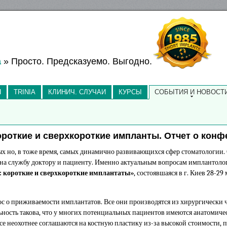
а
» Просто. Предсказуемо. Выгодно.
Я
TRINIA
КЛИНИЧ. СЛУЧАИ
КУРСЫ
СОБЫТИЯ И НОВОСТ
роткие и сверхкороткие импланты. Отчет о конф
ых но, в тоже время, самых динамично развивающихся сфер стоматологии.
х на службу доктору и пациенту. Именно актуальным вопросам имплантол
: короткие и сверхкороткие имплантаты»
, состоявшаяся в г. Киев 28-29 
рос о приживаемости имплантатов. Все они производятся из хирургически 
ьность такова, что у многих потенциальных пациентов имеются анатомиче
се неохотнее соглашаются на костную пластику из-за высокой стоимости, 