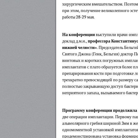
хирургическим вмешательством. Поэтому
при этом, получение великолепного эсте
работы 28-29 мая.
На конференции
выступили врачи-импл
доклад д.м.н.,
профессора Константинус
нижней челюсти»
. Председатель Бельг
Святого Джона (Генк, Бельгия) доктор П
винтовых и коротких погружных имплант
имплантатов с плато образуется более п
препарирования кости при подготовке л
трехкратно превосходящей по размеру са
полностью закрывающую доступ бактериям
неприятного запаха, вызываемого бакте
Программу конференции продолжила
две операции имплантации. Первому пац
альвеолярного гребня шириной 3мм в же
одномоментной установкой имплантатов 
продемонстрирована установка формиров