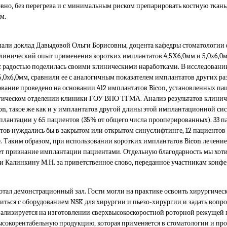
вно, без перегрева и с минимальным риском препарировать костную ткань
м.
али доклад Давыдовой Ольги Борисовны, доцента кафедры стоматологии 
линический опыт применения коротких имплантатов 4,5Х6,0мм и 5,0х6,0м
и с радостью поделилась своими клиническими наработками. В исследова
5,0х6,0мм, сравнили ее с аналогичным показателем имплантатов других р
вание проведено на основании 412 имплантатов Bicon, установленных пац
огическом отделении клиники ГОУ ВПО ТГМА. Анализ результатов клиниче
n, такое же как и у имплантатов другой длины этой имплантационной сис
лантации у 65 пациентов (35% от общего числа прооперированных). 33 
тов нуждались бы в закрытом или открытом синуслифтинге, 12 пациентов
е. Таким образом, при использовании коротких имплантатов Bicon лечение
т признание имплантации пациентами. Отдельную благодарность мы хоти
 Калинкину М.Н. за приветственное слово, переданное участникам конфе
отал демонстрационный зал. Гости могли на практике освоить хирургичес
иться с оборудованием NSK для хирургии и пьезо-хирургии и задать вопр
циализируется на изготовлении сверхвысокоскоростной роторной режущей
ысокорентабельную продукцию, которая применяется в стоматологии и 