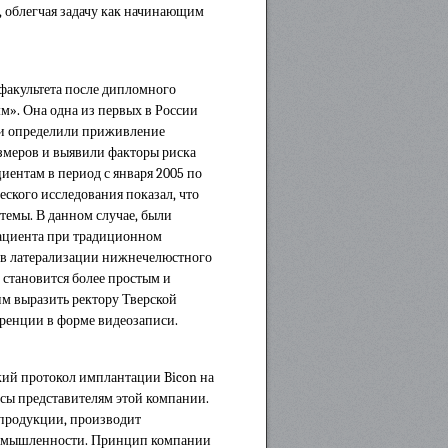
, облегчая задачу как начинающим
факультета после дипломного
м». Она одна из первых в России
нии определили приживление
азмеров и выявили факторы риска
иентам в период с января 2005 по
ского исследования показал, что
темы. В данном случае, были
пациента при традиционном
 в латерализации нижнечелюстного
 становится более простым и
м выразить ректору Тверской
ренции в форме видеозаписи.
кий протокол имплантации Bicon на
осы представителям этой компании.
 продукции, производит
промышленности. Принцип компании