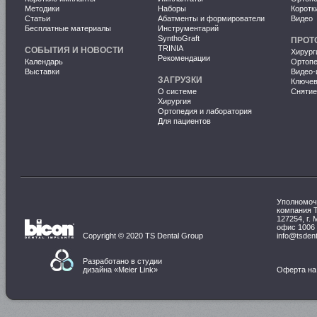
Методики
Наборы
Коротк
Статьи
Абатменты и формирователи
Видео
Бесплатные материалы
Инструментарий
SynthoGraft
ПРОТ
TRINIA
СОБЫТИЯ И НОВОСТИ
Хирург
Рекомендации
Календарь
Ортопе
Выставки
Видео-
ЗАГРУЗКИ
Ключе
О системе
Снятие
Хирургия
Ортопедия и лаборатория
Для пациентов
Уполномоч
компания 
127254, г. 
офис 1006
Copyright © 2020 TS Dental Group
info@tsdent
Разработано в студии
дизайна «
Meier Link
»
Оферта на