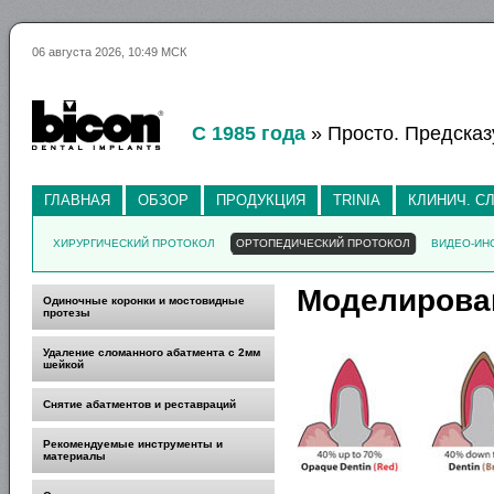
06 августа 2026, 10:49 МСК
С 1985 года
» Просто. Предсказ
ГЛАВНАЯ
ОБЗОР
ПРОДУКЦИЯ
TRINIA
КЛИНИЧ. С
ХИРУРГИЧЕСКИЙ ПРОТОКОЛ
ОРТОПЕДИЧЕСКИЙ ПРОТОКОЛ
ВИДЕО-ИН
Моделирова
Одиночные коронки и мостовидные
протезы
Удаление сломанного абатмента с 2мм
шейкой
Снятие абатментов и реставраций
Рекомендуемые инструменты и
материалы