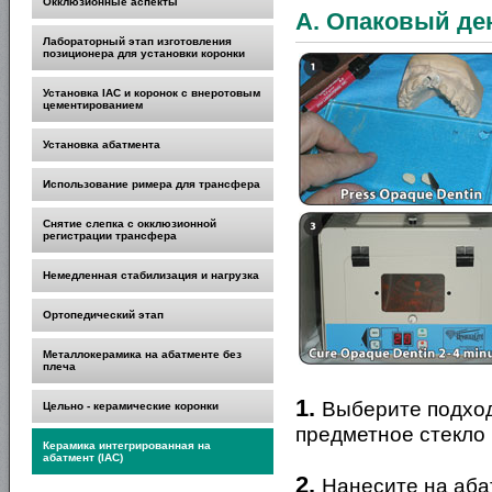
Окклюзионные аспекты
A. Опаковый де
Лабораторный этап изготовления
позиционера для установки коронки
Установка IAC и коронок с внеротовым
цементированием
Установка абатмента
Использование римера для трансфера
Снятие слепка с окклюзионной
регистрации трансфера
Немедленная стабилизация и нагрузка
Ортопедический этап
Металлокерамика на абатменте без
плеча
1.
Выберите подход
Цельно - керамические коронки
предметное стекло
Керамика интегрированная на
абатмент (IAC)
2.
Нанесите на аба