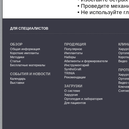
• Проведите механи
• Не используйте гл
ДЛЯ СПЕЦИАЛИСТОВ
ОБЗОР
ПРОДУКЦИЯ
КЛИН
Общая информация
Популярное
Хирург
Короткие импланты
Имплантаты
Ортопе
Методики
Наборы
Коротк
Статьи
Абатменты и формирователи
Видео
Бесплатные материалы
Инструментарий
SynthoGraft
ПРОТ
TRINIA
СОБЫТИЯ И НОВОСТИ
Хирург
Рекомендации
Календарь
Ортопе
Выставки
Видео-
ЗАГРУЗКИ
Ключе
О системе
Снятие
Хирургия
Ортопедия и лаборатория
Для пациентов