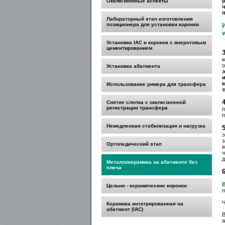
Окклюзионные аспекты
Лабораторный этап изготовления
позиционера для установки коронки
Установка IAC и коронок с внеротовым
цементированием
м
о
Установка абатмента
Использование римера для трансфера
з
Снятие слепка с окклюзионной
регистрации трансфера
п
п
Немедленная стабилизация и нагрузка
э
з
Ортопедический этап
м
ч
д
Металлокерамика на абатменте без
плеча
Цельно - керамические коронки
п
Ч
Керамика интегрированная на
абатмент (IAC)
В
а