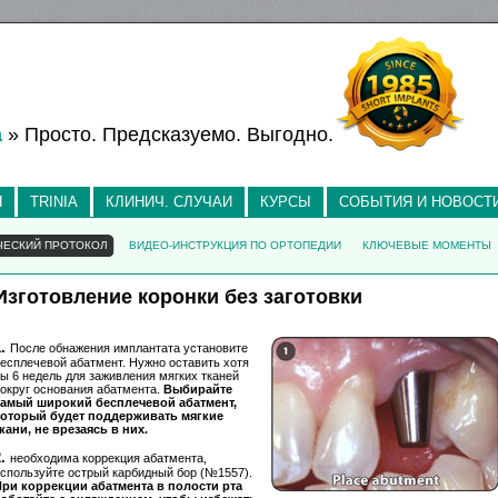
а
» Просто. Предсказуемо. Выгодно.
Я
TRINIA
КЛИНИЧ. СЛУЧАИ
КУРСЫ
СОБЫТИЯ И НОВОСТ
ЧЕСКИЙ ПРОТОКОЛ
ВИДЕО-ИНСТРУКЦИЯ ПО ОРТОПЕДИИ
КЛЮЧЕВЫЕ МОМЕНТЫ
Изготовление коронки без заготовки
1.
После обнажения имплантата установите
есплечевой абатмент. Нужно оставить хотя
ы 6 недель для заживления мягких тканей
округ основания абатмента.
Выбирайте
самый широкий бесплечевой абатмент,
который будет поддерживать мягкие
кани, не врезаясь в них.
2.
необходима коррекция абатмента,
спользуйте острый карбидный бор (№1557).
При коррекции абатмента в полости рта