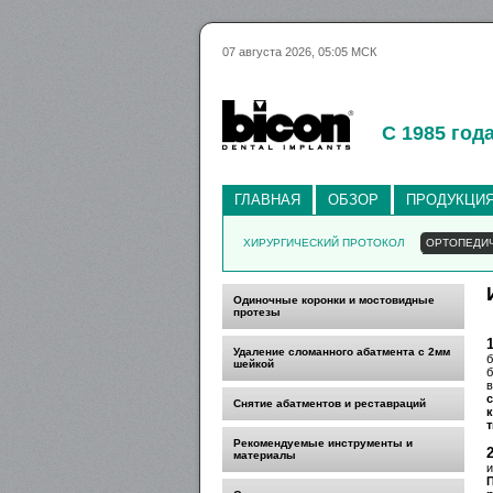
07 августа 2026, 05:05 МСК
С 1985 год
ГЛАВНАЯ
ОБЗОР
ПРОДУКЦИ
ХИРУРГИЧЕСКИЙ ПРОТОКОЛ
ОРТОПЕДИ
Одиночные коронки и мостовидные
протезы
Удаление сломанного абатмента с 2мм
б
шейкой
б
в
Снятие абатментов и реставраций
т
Рекомендуемые инструменты и
материалы
и