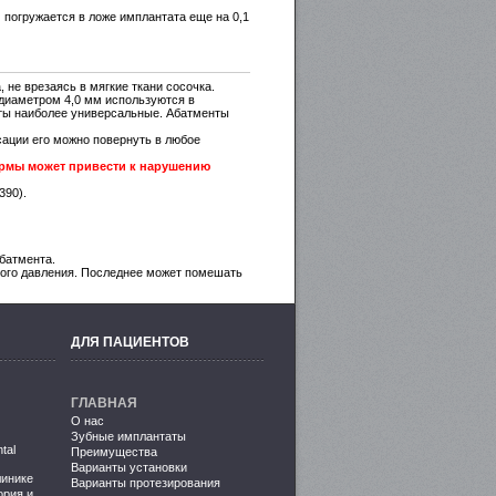
 погружается в ложе имплантата еще на 0,1
 не врезаясь в мягкие ткани сосочка.
 диаметром 4,0 мм используются в
нты наиболее универсальные. Абатменты
сации его можно повернуть в любое
формы может привести к нарушению
390).
батмента.
кого давления. Последнее может помешать
ДЛЯ ПАЦИЕНТОВ
ГЛАВНАЯ
О нас
Зубные имплантаты
tal
Преимущества
Варианты установки
линике
Варианты протезирования
ория и