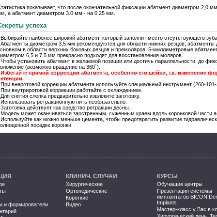
татистика показывает, что после окончательной фиксации абатмент диаметром 2,0 мм
м, а абатмент диаметром 3.0 мм - на 0.25 мм.
Секреты успеха
 Выбирайте наиболее широкий абатмент, который заполнит место отсутствующего зуба,
 Абатменты диаметром 3,5 мм рекомендуются для области нижних резцов; абатменты
сновном в области верхних боковых резцов и премоляров. 5-миллиметровые абатме
иаметром 6,5 и 7,5 мм прекрасно подходят для восстановления моляров.
 Чтобы установить абатмент в желаемой позиции или достичь параллельности, до фик
оложение (возможно вращение на 360˚).
•
Избегайте прямой коррекции абатмента, особенно его шейки, т.к. изменение 
ретенции.
 При внеротовой коррекции абатмента используйте специальный инструмент (260-101-
 При внутриротовой коррекции работайте с охлаждением.
 Для снятия слепка предварительно извлеките заготовку.
 Использовать ретракционную нить необязательно.
 Заготовка действует как средство ретракции десны.
 Модель может оканчиваться заостренным, суженным краем вдоль коронковой части а
 Используйте как можно меньше цемента, чтобы предотвратить развитие гидравличес
олноценной посадке коронки.
ЦИЯ
КЛИНИЧ. СЛУЧАИ
КУРСЫ
ое
Хирургические
Обучащие центры
ты
Ортопедические
Презентация системы
имплантатов BICON Den
Короткие
Implants
ы и формирователи
Видео
Мастер-класс у Вас в к
нтарий
Хирургический день. Те