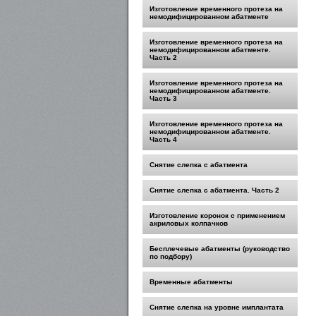
Изготовление временного протеза на
немодифицированном абатменте
Изготовление временного протеза на
немодифицированном абатменте.
Часть 2
Изготовление временного протеза на
немодифицированном абатменте.
Часть 3
Изготовление временного протеза на
немодифицированном абатменте.
Часть 4
Снятие слепка с абатмента
Снятие слепка с абатмента. Часть 2
Изготовление коронок с применением
акриловых колпачков
Бесплечевые абатменты (руководство
по подбору)
Временные абатменты
Снятие слепка на уровне имплантата