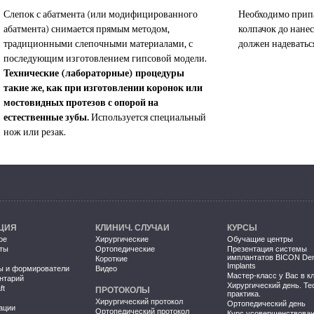
Слепок с абатмента (или модифицированного
Необходимо прип
абатмента) снимается прямым методом,
колпачок до нане
традиционными слепочными материалами, с
должен надеваться
последующим изготовлением гипсовой модели.
Технические (лабораторные) процедуры
такие же, как при изготовлении коронок или
мостовидных протезов с опорой на
естественные зубы.
Используется специальный
нож или резак.
ЦИЯ
КЛИНИЧ. СЛУЧАИ
КУРСЫ
ое
Хирургические
Обучащие центры
ты
Ортопедические
Презентация системы
имплантатов BICON Den
Короткие
Implants
ы и формирователи
Видео
Мастер-класс у Вас в к
нтарий
Хирургический день. Те
ft
ПРОТОКОЛЫ
практика.
Хирургический протокол
Ортопедический день
ации
Ортопедический протокол
Курс усовершенствова