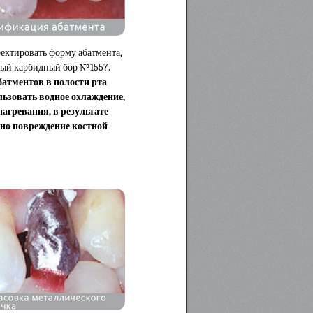
ектировать форму абатмента,
рый карбидный бор №1557.
батментов в полости рта
льзовать водное охлаждение,
агревания, в результате
но повреждение костной