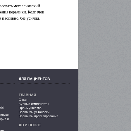
асовать металлический
сения керамики. Колпачок
 пассивно, без усилия.
ДЛЯ ПАЦИЕНТОВ
ГЛАВНАЯ
О нас
Зубные имплантаты
tal
Преимущества
Варианты установки
линике
Варианты протезирования
ория и
ДО И ПОСЛЕ
ния