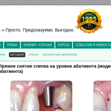
а
» Просто. Предсказуемо. Выгодно.
Я
TRINIA
КЛИНИЧ. СЛУЧАИ
КУРСЫ
СОБЫТИЯ И НОВОСТ
АНТЫ
МЕТОДИКИ
СТАТЬИ
БЕСПЛАТНЫЕ МАТЕРИАЛЫ
Прямое снятие слепка на уровне абатмента (мо
абатмента)