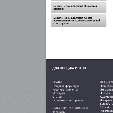
Бесплечевой абатмент. Фиксация
коронки
Бесплечевой абатмент. Схема
изготовления металлокерамической
конструкции
ДЛЯ СПЕЦИАЛИСТОВ
ОБЗОР
ПРОДУК
Общая информация
Популярн
Короткие импланты
Импланта
Методики
Наборы
Статьи
Абатмент
Бесплатные материалы
Инструме
SynthoGra
TRINIA
СОБЫТИЯ И НОВОСТИ
Рекоменд
Календарь