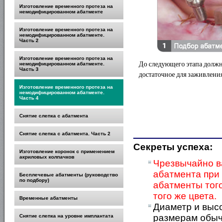
Изготовление временного протеза на
немодифицированном абатменте
Изготовление временного протеза на
немодифицированном абатменте.
Часть 2
Изготовление временного протеза на
До следующего этапа должн
немодифицированном абатменте.
Часть 3
достаточное для заживления
Изготовление временного протеза на
немодифицированном абатменте.
Часть 4
Снятие слепка с абатмента
Снятие слепка с абатмента. Часть 2
Секреты успеха:
Изготовление коронок с применением
акриловых колпачков
Чрезвычайно в
абатмента при
Бесплечевые абатменты (руководство
по подбору)
абатменты того
того же цвета.
Временные абатменты
Диаметр и выс
размерам обыч
Снятие слепка на уровне имплантата