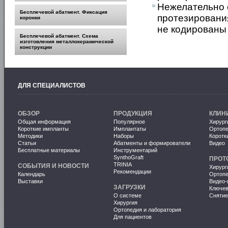
Нежелательно 
Бесплечевой абатмент. Фиксация
протезирования
коронки
не кодированы 
Бесплечевой абатмент. Схема
изготовления металлокерамической
конструкции
ДЛЯ СПЕЦИАЛИСТОВ
ОБЗОР
ПРОДУКЦИЯ
КЛИН
Общая информация
Популярное
Хирург
Короткие импланты
Имплантаты
Ортопе
Методики
Наборы
Коротк
Статьи
Абатменты и формирователи
Видео
Бесплатные материалы
Инструментарий
SynthoGraft
ПРОТ
TRINIA
СОБЫТИЯ И НОВОСТИ
Хирург
Рекомендации
Календарь
Ортопе
Выставки
Видео-
ЗАГРУЗКИ
Ключе
О системе
Снятие
Хирургия
Ортопедия и лаборатория
Для пациентов