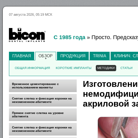
07 августа 2026, 05:19 МСК
С 1985 года
» Просто. Предсказ
ГЛАВНАЯ
ОБЗОР
ПРОДУКЦИЯ
TRINIA
КЛИНИЧ. С
ОБЩАЯ ИНФОРМАЦИЯ
КОРОТКИЕ ИМПЛАНТЫ
МЕТОДИКИ
СТАТЬИ
Изготовлени
Временное цементирование с
использованием манжеты
немодифици
Снятие слепка и фиксация коронки на
акриловой з
неизмененном абатменте
Прямое снятие слепка на уровне
абатмента
Снятие слепка и фиксация коронки на
неизмененном абатменте